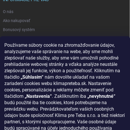
O nás
Ako nakupovať
Bonusový systém
Reklamácie a vrátenie tovaru
Používame súbory cookie na zhromažďovanie údajov,
Blog - najnovšie články
analyzujeme vaše správanie na webe, aby sme mohli
Obchodné podmienky
zlepšovať naše služby, aby sme vám umožnili pohodlné
prehliadanie webovej stránky a vďaka analýze neustále
Podmienky ochrany osobných údajov
zlepšovali jej funkcie, výkon a použiteľnosť. Kliknutím na
Odstúpenie od zmluvy
tlačidlo
„Súhlasím“
nám dovolíte ukladať na vašom
zariadení cookies webu klimapreteba.sk. Nastavenie
Kontakty
cookies, personalizácie a reklamy môžete zmeniť pod
tlačidlom
„Nastavenia“
. Zakliknutím iba
„nevyhnutné“
KONTAKT
budú použité iba tie cookies, ktoré potrebujeme na
prevádzku webu. Prevádzkovateľom vašich osobných
klima
@
klimapreteba.sk
údajov bude spoločnosť Klíma pre Teba s.r.o. a tiež niektorí
partneri, s ktorými spolupracujeme. Vaše osobné údaje
0907 044 080
budú spracúvané na účely jednoduchého používania