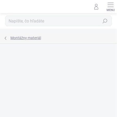
Prejsť
na
obsah
Hľadať
Montážny materiál