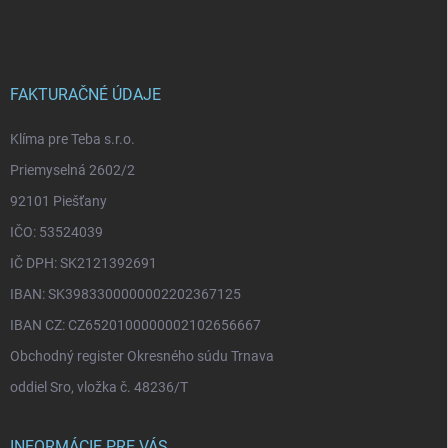
á
p
ä
t
i
FAKTURAČNÉ ÚDAJE
e
Klíma pre Teba s.r.o.
Priemyselná 2602/2
92101 Piešťany
IČO: 53524039
IČ DPH: SK2121392691
IBAN: SK3983300000002202367125
IBAN CZ: CZ6520100000002102656667
Obchodný register Okresného súdu Trnava
oddiel Sro, vložka č. 48236/T
INFORMÁCIE PRE VÁS