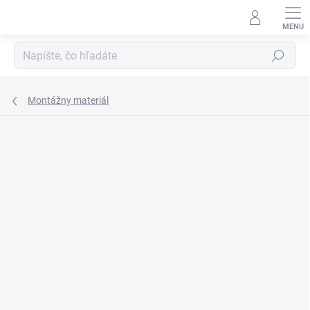
Prejsť
na
obsah
Hľadať
Montážny materiál