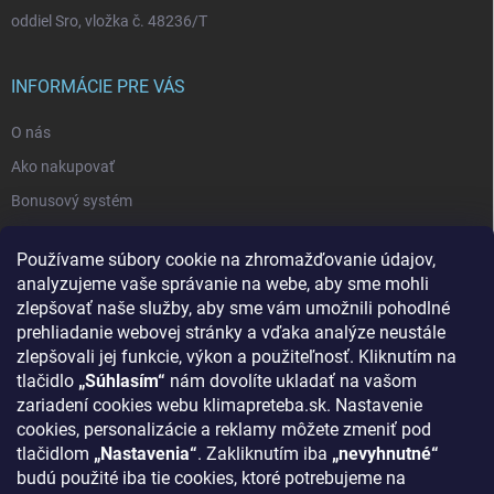
oddiel Sro, vložka č. 48236/T
INFORMÁCIE PRE VÁS
O nás
Ako nakupovať
Bonusový systém
Reklamácie a vrátenie tovaru
Používame súbory cookie na zhromažďovanie údajov,
Blog - najnovšie články
analyzujeme vaše správanie na webe, aby sme mohli
Obchodné podmienky
zlepšovať naše služby, aby sme vám umožnili pohodlné
prehliadanie webovej stránky a vďaka analýze neustále
Podmienky ochrany osobných údajov
zlepšovali jej funkcie, výkon a použiteľnosť. Kliknutím na
Odstúpenie od zmluvy
tlačidlo
„Súhlasím“
nám dovolíte ukladať na vašom
zariadení cookies webu klimapreteba.sk. Nastavenie
Kontakty
cookies, personalizácie a reklamy môžete zmeniť pod
tlačidlom
„Nastavenia“
. Zakliknutím iba
„nevyhnutné“
KONTAKT
budú použité iba tie cookies, ktoré potrebujeme na