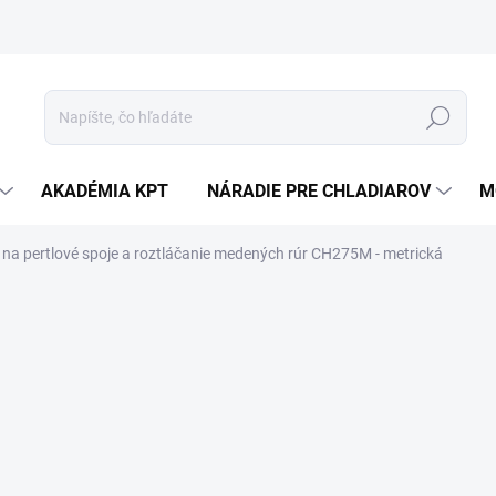
Hľadať
AKADÉMIA KPT
NÁRADIE PRE CHLADIAROV
M
 na pertlové spoje a roztláčanie medených rúr CH275M - metrická