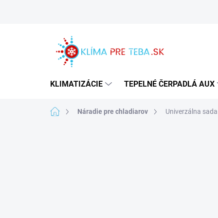
Prejsť
na
obsah
KLIMATIZÁCIE
TEPELNÉ ČERPADLÁ AUX
Domov
Náradie pre chladiarov
Univerzálna sada