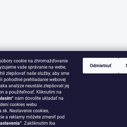
súbory cookie na zhromažďovanie
Odmietnuť
lyzujeme vaše správanie na webe,
li zlepšovať naše služby, aby sme
i pohodlné prehliadanie webovej
aka analýze neustále zlepšovali jej
on a použiteľnosť. Kliknutím na
hlasím“
nám dovolíte ukladať na
ORMÁCIE PRE VÁS
KONTAKT
dení cookies webu
.sk. Nastavenie cookies,
cie a reklamy môžete zmeniť pod
klima
@
klimapreteba.sk
astavenia“
. Zakliknutím iba
akupovať