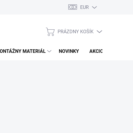
EUR
PRÁZDNY KOŠÍK
NÁKUPNÝ
KOŠÍK
ONTÁŽNY MATERIÁL
NOVINKY
AKCIOVÁ PONUKA