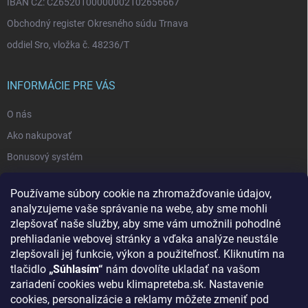
IBAN CZ: CZ6520100000002102656667
Obchodný register Okresného súdu Trnava
oddiel Sro, vložka č. 48236/T
INFORMÁCIE PRE VÁS
O nás
Ako nakupovať
Bonusový systém
Reklamácie a vrátenie tovaru
Používame súbory cookie na zhromažďovanie údajov,
Blog - najnovšie články
analyzujeme vaše správanie na webe, aby sme mohli
Obchodné podmienky
zlepšovať naše služby, aby sme vám umožnili pohodlné
prehliadanie webovej stránky a vďaka analýze neustále
Podmienky ochrany osobných údajov
zlepšovali jej funkcie, výkon a použiteľnosť. Kliknutím na
Odstúpenie od zmluvy
tlačidlo
„Súhlasím“
nám dovolíte ukladať na vašom
zariadení cookies webu klimapreteba.sk. Nastavenie
Kontakty
cookies, personalizácie a reklamy môžete zmeniť pod