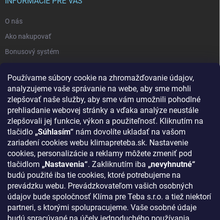
INFORMÁCIE PRE VÁS
O nás
Ako nakupovať
Bonusový systém
Reklamácie a vrátenie tovaru
Používame súbory cookie na zhromažďovanie údajov,
Blog - najnovšie články
analyzujeme vaše správanie na webe, aby sme mohli
Obchodné podmienky
zlepšovať naše služby, aby sme vám umožnili pohodlné
prehliadanie webovej stránky a vďaka analýze neustále
Podmienky ochrany osobných údajov
zlepšovali jej funkcie, výkon a použiteľnosť. Kliknutím na
Odstúpenie od zmluvy
tlačidlo
„Súhlasím“
nám dovolíte ukladať na vašom
zariadení cookies webu klimapreteba.sk. Nastavenie
Kontakty
cookies, personalizácie a reklamy môžete zmeniť pod
tlačidlom
„Nastavenia“
. Zakliknutím iba
„nevyhnutné“
KONTAKT
budú použité iba tie cookies, ktoré potrebujeme na
prevádzku webu. Prevádzkovateľom vašich osobných
klima
@
klimapreteba.sk
údajov bude spoločnosť Klíma pre Teba s.r.o. a tiež niektorí
partneri, s ktorými spolupracujeme. Vaše osobné údaje
0907 044 080
budú spracúvané na účely jednoduchého používania