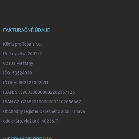
á
p
ä
t
i
FAKTURAČNÉ ÚDAJE
e
Klíma pre Teba s.r.o.
Priemyselná 2602/2
92101 Piešťany
IČO: 53524039
IČ DPH: SK2121392691
IBAN: SK3983300000002202367125
IBAN CZ: CZ6520100000002102656667
Obchodný register Okresného súdu Trnava
oddiel Sro, vložka č. 48236/T