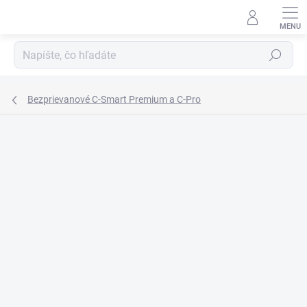
Prejsť
na
obsah
Hľadať
Bezprievanové C-Smart Premium a C-Pro