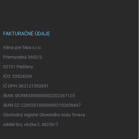
á
p
ä
t
i
FAKTURAČNÉ ÚDAJE
e
Klíma pre Teba s.r.o.
Priemyselná 2602/2
92101 Piešťany
IČO: 53524039
IČ DPH: SK2121392691
IBAN: SK3983300000002202367125
IBAN CZ: CZ6520100000002102656667
Obchodný register Okresného súdu Trnava
oddiel Sro, vložka č. 48236/T