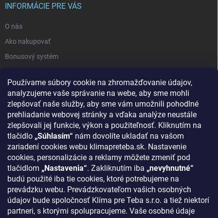
INFORMÁCIE PRE VÁS
O nás
Ako nakupovať
Bonusový systém
Reklamácie a vrátenie tovaru
Používame súbory cookie na zhromažďovanie údajov,
Blog - najnovšie články
analyzujeme vaše správanie na webe, aby sme mohli
Obchodné podmienky
zlepšovať naše služby, aby sme vám umožnili pohodlné
prehliadanie webovej stránky a vďaka analýze neustále
Podmienky ochrany osobných údajov
zlepšovali jej funkcie, výkon a použiteľnosť. Kliknutím na
Odstúpenie od zmluvy
tlačidlo
„Súhlasím“
nám dovolíte ukladať na vašom
zariadení cookies webu klimapreteba.sk. Nastavenie
Kontakty
cookies, personalizácie a reklamy môžete zmeniť pod
tlačidlom
„Nastavenia“
. Zakliknutím iba
„nevyhnutné“
KONTAKT
budú použité iba tie cookies, ktoré potrebujeme na
prevádzku webu. Prevádzkovateľom vašich osobných
klima
@
klimapreteba.sk
údajov bude spoločnosť Klíma pre Teba s.r.o. a tiež niektorí
partneri, s ktorými spolupracujeme. Vaše osobné údaje
0907 044 080