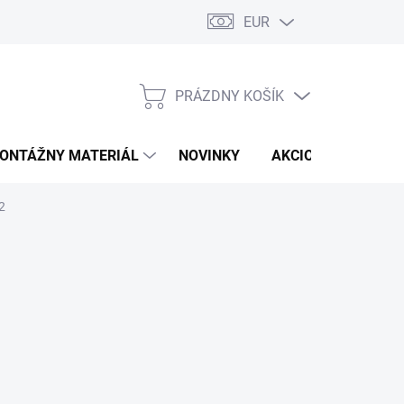
EUR
PRÁZDNY KOŠÍK
NÁKUPNÝ
KOŠÍK
ONTÁŽNY MATERIÁL
NOVINKY
AKCIOVÁ PONUKA
2