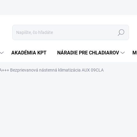
Hľadať
AKADÉMIA KPT
NÁRADIE PRE CHLADIAROV
M
t A+++ Bezprievanová nástenná klimatizácia AUX 09CLA