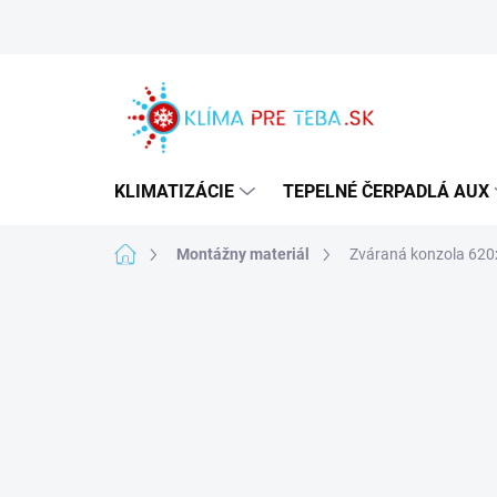
Prejsť
na
obsah
KLIMATIZÁCIE
TEPELNÉ ČERPADLÁ AUX
Domov
Montážny materiál
Zváraná konzola 62