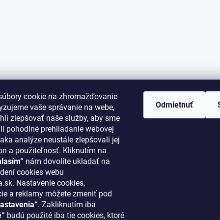
súbory cookie na zhromažďovanie
Odmietnuť
lyzujeme vaše správanie na webe,
li zlepšovať naše služby, aby sme
i pohodlné prehliadanie webovej
aka analýze neustále zlepšovali jej
on a použiteľnosť. Kliknutím na
hlasím“
nám dovolíte ukladať na
ORMÁCIE PRE VÁS
KONTAKT
dení cookies webu
.sk. Nastavenie cookies,
cie a reklamy môžete zmeniť pod
klima
@
klimapreteba.sk
astavenia“
. Zakliknutím iba
akupovať
0907 044 080
é“
budú použité iba tie cookies, ktoré