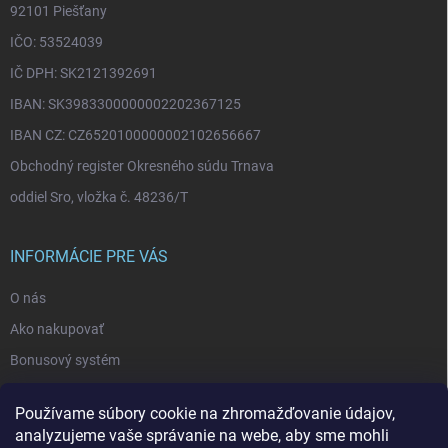
92101 Piešťany
IČO: 53524039
IČ DPH: SK2121392691
IBAN: SK3983300000002202367125
IBAN CZ: CZ6520100000002102656667
Obchodný register Okresného súdu Trnava
oddiel Sro, vložka č. 48236/T
INFORMÁCIE PRE VÁS
O nás
Ako nakupovať
Bonusový systém
Reklamácie a vrátenie tovaru
Používame súbory cookie na zhromažďovanie údajov,
Blog - najnovšie články
analyzujeme vaše správanie na webe, aby sme mohli