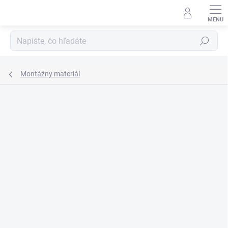
Prejsť
na
obsah
Hľadať
Montážny materiál