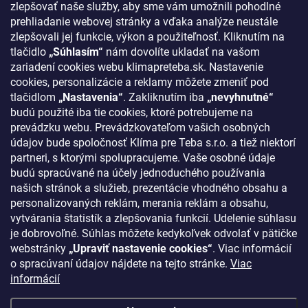
Obchodné podmienky
zlepšovať naše služby, aby sme vám umožnili pohodlné
prehliadanie webovej stránky a vďaka analýze neustále
Podmienky ochrany osobných údajov
zlepšovali jej funkcie, výkon a použiteľnosť. Kliknutím na
Odstúpenie od zmluvy
tlačidlo
„Súhlasím“
nám dovolíte ukladať na vašom
zariadení cookies webu klimapreteba.sk. Nastavenie
Kontakty
cookies, personalizácie a reklamy môžete zmeniť pod
tlačidlom
„Nastavenia“
. Zakliknutím iba
„nevyhnutné“
KONTAKT
budú použité iba tie cookies, ktoré potrebujeme na
prevádzku webu. Prevádzkovateľom vašich osobných
klima
@
klimapreteba.sk
údajov bude spoločnosť Klíma pre Teba s.r.o. a tiež niektorí
partneri, s ktorými spolupracujeme. Vaše osobné údaje
0907 044 080
budú spracúvané na účely jednoduchého používania
našich stránok a služieb, prezentácie vhodného obsahu a
https://www.facebook.com/klimapreteba.sk
personalizovaných reklám, merania reklám a obsahu,
vytvárania štatistík a zlepšovania funkcií. Udelenie súhlasu
klimapreteba
je dobrovoľné. Súhlas môžete kedykoľvek odvolať v pätičke
https://www.youtube.com/@klimapreteba
webstránky
„Upraviť nastavenie cookies“
. Viac informácií
o spracúvaní údajov nájdete na tejto stránke.
Viac
informácií