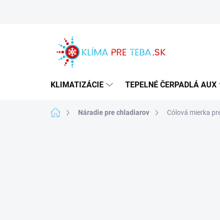
Prejsť
na
obsah
KLIMATIZÁCIE
TEPELNÉ ČERPADLÁ AUX
Domov
Náradie pre chladiarov
Cólová mierka pr