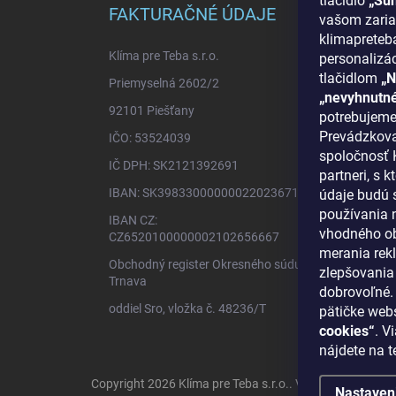
tlačidlo
„Sú
ä
FAKTURAČNÉ ÚDAJE
INF
vašom zaria
t
klimapreteba
i
Klíma pre Teba s.r.o.
O nás
personalizá
e
tlačidlom
„N
Priemyselná 2602/2
Ako n
„nevyhnutn
92101 Piešťany
Bonus
potrebujeme
Prevádzkova
IČO: 53524039
Reklam
spoločnosť K
IČ DPH: SK2121392691
Blog -
partneri, s
IBAN: SK3983300000002202367125
údaje budú 
Obcho
používania n
IBAN CZ:
Podmi
vhodného ob
CZ6520100000002102656667
Odstú
merania rekl
Obchodný register Okresného súdu
zlepšovania 
Konta
Trnava
dobrovoľné.
oddiel Sro, vložka č. 48236/T
pätičke web
cookies“
. V
nájdete na t
Copyright 2026
Klíma pre Teba s.r.o.
. Všetky práva vyh
Nastaven