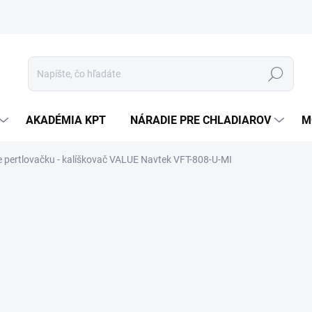
Hľadať
AKADÉMIA KPT
NÁRADIE PRE CHLADIAROV
M
e pertlovačku - kalíškovač VALUE Navtek VFT-808-U-MI