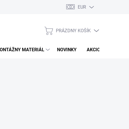
EUR
PRÁZDNY KOŠÍK
NÁKUPNÝ
KOŠÍK
ONTÁŽNY MATERIÁL
NOVINKY
AKCIOVÁ PONUKA