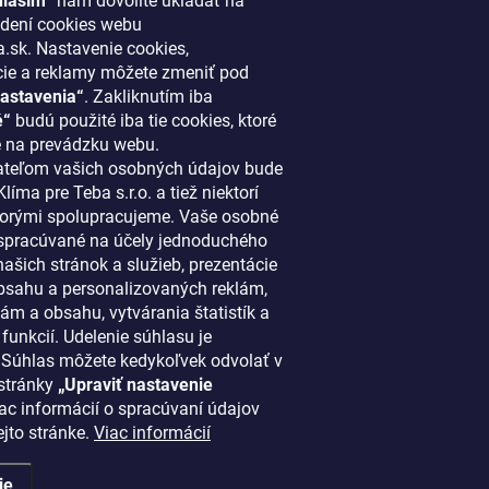
hlasím“
nám dovolíte ukladať na
ORMÁCIE PRE VÁS
KONTAKT
dení cookies webu
.sk. Nastavenie cookies,
cie a reklamy môžete zmeniť pod
klima
@
klimapreteba.sk
astavenia“
. Zakliknutím iba
akupovať
0907 044 080
é“
budú použité iba tie cookies, ktoré
ový systém
 na prevádzku webu.
https://www.facebook.co
teľom vašich osobných údajov bude
ácie a vrátenie tovaru
líma pre Teba s.r.o. a tiež niektorí
klimapreteba
 najnovšie články
 ktorými spolupracujeme. Vaše osobné
spracúvané na účely jednoduchého
dné podmienky
https://www.youtube.co
ašich stránok a služieb, prezentácie
enky ochrany osobných údajov
sahu a personalizovaných reklám,
penie od zmluvy
ám a obsahu, vytvárania štatistík a
funkcií. Udelenie súhlasu je
kty
 Súhlas môžete kedykoľvek odvolať v
stránky
„Upraviť nastavenie
iac informácií o spracúvaní údajov
ejto stránke.
Viac informácií
radené.
Upraviť nastavenie cookies
ie