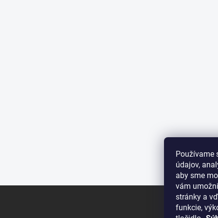
Používame 
údajov, ana
aby sme moh
vám umožnil
Z
stránky a vď
á
funkcie, výk
p