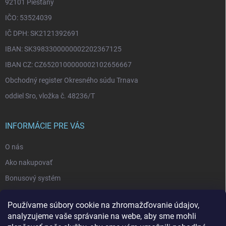
92101 Piešťany
IČO: 53524039
IČ DPH: SK2121392691
IBAN: SK3983300000002202367125
IBAN CZ: CZ6520100000002102656667
Obchodný register Okresného súdu Trnava
oddiel Sro, vložka č. 48236/T
INFORMÁCIE PRE VÁS
O nás
Ako nakupovať
Bonusový systém
Reklamácie a vrátenie tovaru
Používame súbory cookie na zhromažďovanie údajov,
Blog - najnovšie články
analyzujeme vaše správanie na webe, aby sme mohli
Obchodné podmienky