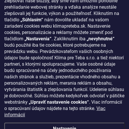
zlepšovať naše služby, aby sme vám umožnili pohodlné
prehliadanie webovej stránky a vďaka analýze neustále
Podmienky ochrany osobných údajov
zlepšovali jej funkcie, výkon a použiteľnosť. Kliknutím na
Odstúpenie od zmluvy
tlačidlo
„Súhlasím“
nám dovolíte ukladať na vašom
zariadení cookies webu klimapreteba.sk. Nastavenie
Kontakty
cookies, personalizácie a reklamy môžete zmeniť pod
tlačidlom
„Nastavenia“
. Zakliknutím iba
„nevyhnutné“
KONTAKT
budú použité iba tie cookies, ktoré potrebujeme na
prevádzku webu. Prevádzkovateľom vašich osobných
klima
@
klimapreteba.sk
údajov bude spoločnosť Klíma pre Teba s.r.o. a tiež niektorí
partneri, s ktorými spolupracujeme. Vaše osobné údaje
0907 044 080
budú spracúvané na účely jednoduchého používania
našich stránok a služieb, prezentácie vhodného obsahu a
https://www.facebook.com/klimapreteba.sk
personalizovaných reklám, merania reklám a obsahu,
vytvárania štatistík a zlepšovania funkcií. Udelenie súhlasu
klimapreteba
je dobrovoľné. Súhlas môžete kedykoľvek odvolať v pätičke
https://www.youtube.com/@klimapreteba
webstránky
„Upraviť nastavenie cookies“
. Viac informácií
o spracúvaní údajov nájdete na tejto stránke.
Viac
informácií
Nastavenie