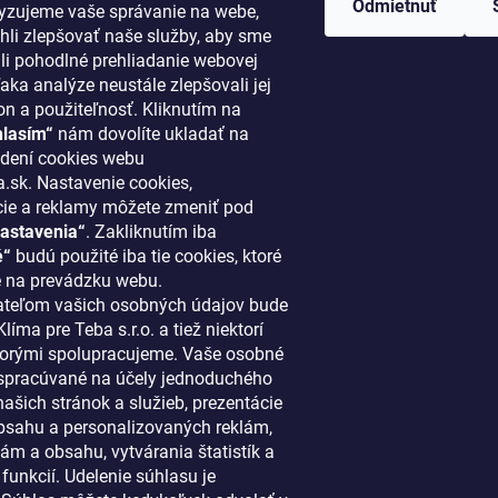
Odmietnuť
lyzujeme vaše správanie na webe,
li zlepšovať naše služby, aby sme
i pohodlné prehliadanie webovej
aka analýze neustále zlepšovali jej
on a použiteľnosť. Kliknutím na
hlasím“
nám dovolíte ukladať na
ORMÁCIE PRE VÁS
KONTAKT
dení cookies webu
.sk. Nastavenie cookies,
cie a reklamy môžete zmeniť pod
klima
@
klimapreteba.sk
astavenia“
. Zakliknutím iba
akupovať
0907 044 080
é“
budú použité iba tie cookies, ktoré
ový systém
 na prevádzku webu.
https://www.facebook.co
teľom vašich osobných údajov bude
ácie a vrátenie tovaru
líma pre Teba s.r.o. a tiež niektorí
klimapreteba
 najnovšie články
 ktorými spolupracujeme. Vaše osobné
spracúvané na účely jednoduchého
dné podmienky
https://www.youtube.co
ašich stránok a služieb, prezentácie
enky ochrany osobných údajov
sahu a personalizovaných reklám,
penie od zmluvy
ám a obsahu, vytvárania štatistík a
funkcií. Udelenie súhlasu je
kty