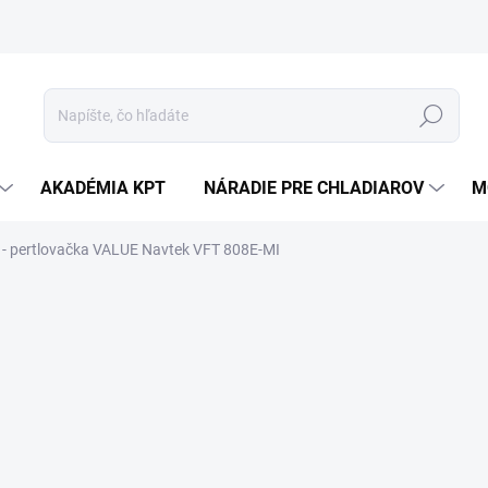
Hľadať
AKADÉMIA KPT
NÁRADIE PRE CHLADIAROV
M
 - pertlovačka VALUE Navtek VFT 808E-MI