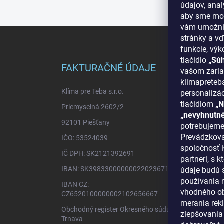
údajov, ana
aby sme moh
vám umožnil
Z
stránky a vď
á
funkcie, výk
p
tlačidlo
„Sú
ä
FAKTURAČNÉ ÚDAJE
INF
vašom zaria
t
klimapreteba
i
Klíma pre Teba s.r.o.
O nás
personalizá
e
tlačidlom
„N
Priemyselná 2602/2
Ako n
„nevyhnutn
92101 Piešťany
Bonus
potrebujeme
Prevádzkova
IČO: 53524039
Reklam
spoločnosť K
IČ DPH: SK2121392691
Blog -
partneri, s
IBAN: SK3983300000002202367125
údaje budú 
Obcho
používania n
IBAN CZ:
Podmi
vhodného ob
CZ6520100000002102656667
Odstú
merania rekl
Obchodný register Okresného súdu
zlepšovania 
Konta
Trnava