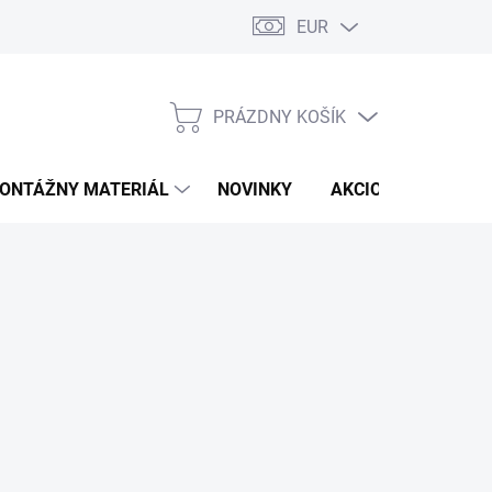
EUR
PRÁZDNY KOŠÍK
NÁKUPNÝ
KOŠÍK
ONTÁŽNY MATERIÁL
NOVINKY
AKCIOVÁ PONUKA