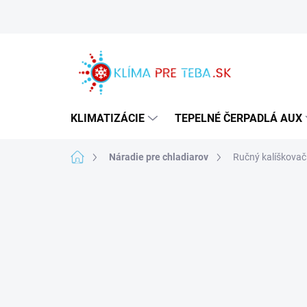
Prejsť
na
obsah
KLIMATIZÁCIE
TEPELNÉ ČERPADLÁ AUX
Domov
Náradie pre chladiarov
Ručný kalíškovač