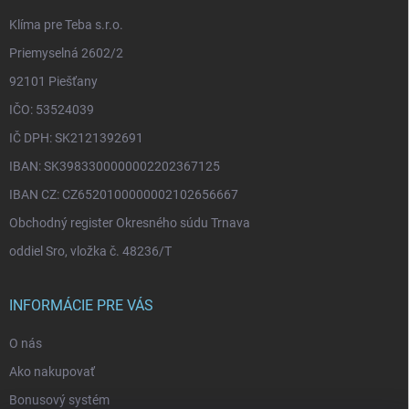
e
Klíma pre Teba s.r.o.
Priemyselná 2602/2
92101 Piešťany
IČO: 53524039
IČ DPH: SK2121392691
IBAN: SK3983300000002202367125
IBAN CZ: CZ6520100000002102656667
Obchodný register Okresného súdu Trnava
oddiel Sro, vložka č. 48236/T
INFORMÁCIE PRE VÁS
O nás
Ako nakupovať
Bonusový systém