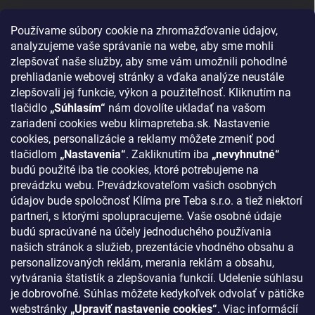
Reklamácie a vrátenie tovaru
Používame súbory cookie na zhromažďovanie údajov,
Blog - najnovšie články
analyzujeme vaše správanie na webe, aby sme mohli
Obchodné podmienky
zlepšovať naše služby, aby sme vám umožnili pohodlné
prehliadanie webovej stránky a vďaka analýze neustále
Podmienky ochrany osobných údajov
zlepšovali jej funkcie, výkon a použiteľnosť. Kliknutím na
Odstúpenie od zmluvy
tlačidlo
„Súhlasím“
nám dovolíte ukladať na vašom
zariadení cookies webu klimapreteba.sk. Nastavenie
Kontakty
cookies, personalizácie a reklamy môžete zmeniť pod
tlačidlom
„Nastavenia“
. Zakliknutím iba
„nevyhnutné“
KONTAKT
budú použité iba tie cookies, ktoré potrebujeme na
prevádzku webu. Prevádzkovateľom vašich osobných
klima
@
klimapreteba.sk
údajov bude spoločnosť Klíma pre Teba s.r.o. a tiež niektorí
partneri, s ktorými spolupracujeme. Vaše osobné údaje
0907 044 080
budú spracúvané na účely jednoduchého používania
našich stránok a služieb, prezentácie vhodného obsahu a
https://www.facebook.com/klimapreteba.sk
personalizovaných reklám, merania reklám a obsahu,
vytvárania štatistík a zlepšovania funkcií. Udelenie súhlasu
klimapreteba
je dobrovoľné. Súhlas môžete kedykoľvek odvolať v pätičke
https://www.youtube.com/@klimapreteba
webstránky
„Upraviť nastavenie cookies“
. Viac informácií