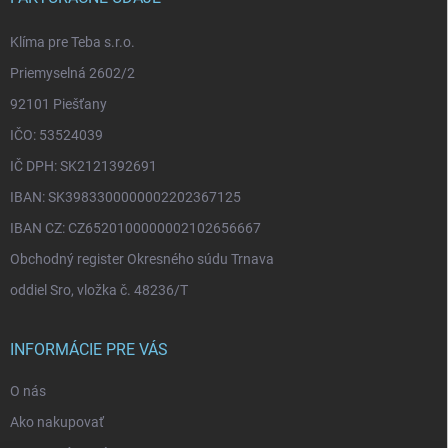
e
Klíma pre Teba s.r.o.
Priemyselná 2602/2
92101 Piešťany
IČO: 53524039
IČ DPH: SK2121392691
IBAN: SK3983300000002202367125
IBAN CZ: CZ6520100000002102656667
Obchodný register Okresného súdu Trnava
oddiel Sro, vložka č. 48236/T
INFORMÁCIE PRE VÁS
O nás
Ako nakupovať