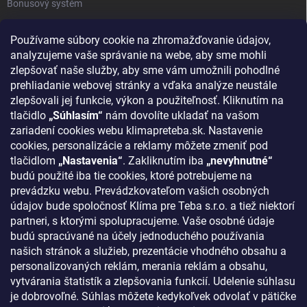
Bonusový systém
Reklamácie a vrátenie tovaru
Používame súbory cookie na zhromažďovanie údajov,
Blog - najnovšie články
analyzujeme vaše správanie na webe, aby sme mohli
Obchodné podmienky
zlepšovať naše služby, aby sme vám umožnili pohodlné
prehliadanie webovej stránky a vďaka analýze neustále
Podmienky ochrany osobných údajov
zlepšovali jej funkcie, výkon a použiteľnosť. Kliknutím na
Odstúpenie od zmluvy
tlačidlo
„Súhlasím“
nám dovolíte ukladať na vašom
zariadení cookies webu klimapreteba.sk. Nastavenie
Kontakty
cookies, personalizácie a reklamy môžete zmeniť pod
tlačidlom
„Nastavenia“
. Zakliknutím iba
„nevyhnutné“
KONTAKT
budú použité iba tie cookies, ktoré potrebujeme na
prevádzku webu. Prevádzkovateľom vašich osobných
klima
@
klimapreteba.sk
údajov bude spoločnosť Klíma pre Teba s.r.o. a tiež niektorí
partneri, s ktorými spolupracujeme. Vaše osobné údaje
0907 044 080
budú spracúvané na účely jednoduchého používania
našich stránok a služieb, prezentácie vhodného obsahu a
https://www.facebook.com/klimapreteba.sk
personalizovaných reklám, merania reklám a obsahu,
vytvárania štatistík a zlepšovania funkcií. Udelenie súhlasu
klimapreteba
je dobrovoľné. Súhlas môžete kedykoľvek odvolať v pätičke