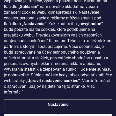
zlepšovali jej funkcie, výkon a použiteľnosť. Kliknutím na
Odstúpenie od zmluvy
tlačidlo
„Súhlasím“
nám dovolíte ukladať na vašom
zariadení cookies webu klimapreteba.sk. Nastavenie
Kontakty
cookies, personalizácie a reklamy môžete zmeniť pod
tlačidlom
„Nastavenia“
. Zakliknutím iba
„nevyhnutné“
KONTAKT
budú použité iba tie cookies, ktoré potrebujeme na
prevádzku webu. Prevádzkovateľom vašich osobných
klima
@
klimapreteba.sk
údajov bude spoločnosť Klíma pre Teba s.r.o. a tiež niektorí
partneri, s ktorými spolupracujeme. Vaše osobné údaje
0907 044 080
budú spracúvané na účely jednoduchého používania
našich stránok a služieb, prezentácie vhodného obsahu a
https://www.facebook.com/klimapreteba.sk
personalizovaných reklám, merania reklám a obsahu,
vytvárania štatistík a zlepšovania funkcií. Udelenie súhlasu
klimapreteba
je dobrovoľné. Súhlas môžete kedykoľvek odvolať v pätičke
https://www.youtube.com/@klimapreteba
webstránky
„Upraviť nastavenie cookies“
. Viac informácií
o spracúvaní údajov nájdete na tejto stránke.
Viac
informácií
Nastavenie
Copyright 2026
Klíma pre Teba s.r.o.
. Všetky práva vyhradené.
Upraviť
nastavenie cookies