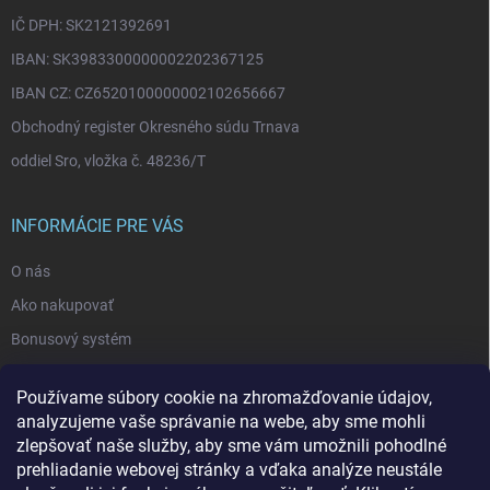
IČ DPH: SK2121392691
IBAN: SK3983300000002202367125
IBAN CZ: CZ6520100000002102656667
Obchodný register Okresného súdu Trnava
oddiel Sro, vložka č. 48236/T
INFORMÁCIE PRE VÁS
O nás
Ako nakupovať
Bonusový systém
Reklamácie a vrátenie tovaru
Používame súbory cookie na zhromažďovanie údajov,
Blog - najnovšie články
analyzujeme vaše správanie na webe, aby sme mohli
Obchodné podmienky
zlepšovať naše služby, aby sme vám umožnili pohodlné
prehliadanie webovej stránky a vďaka analýze neustále
Podmienky ochrany osobných údajov