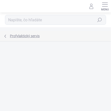
Prejsť
na
obsah
Hľadať
Profylaktický servis