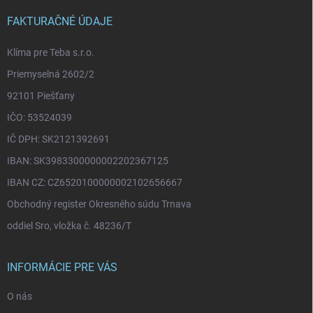
t
i
FAKTURAČNÉ ÚDAJE
e
Klíma pre Teba s.r.o.
Priemyselná 2602/2
92101 Piešťany
IČO: 53524039
IČ DPH: SK2121392691
IBAN: SK3983300000002202367125
IBAN CZ: CZ6520100000002102656667
Obchodný register Okresného súdu Trnava
oddiel Sro, vložka č. 48236/T
INFORMÁCIE PRE VÁS
O nás