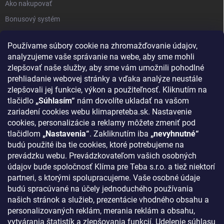
Ako nakupovať
Bonusový systém
Reklamácie a vrátenie tovaru
Používame súbory cookie na zhromažďovanie údajov,
Blog - najnovšie články
analyzujeme vaše správanie na webe, aby sme mohli
Obchodné podmienky
zlepšovať naše služby, aby sme vám umožnili pohodlné
prehliadanie webovej stránky a vďaka analýze neustále
Podmienky ochrany osobných údajov
zlepšovali jej funkcie, výkon a použiteľnosť. Kliknutím na
Odstúpenie od zmluvy
tlačidlo
„Súhlasím“
nám dovolíte ukladať na vašom
zariadení cookies webu klimapreteba.sk. Nastavenie
Kontakty
cookies, personalizácie a reklamy môžete zmeniť pod
tlačidlom
„Nastavenia“
. Zakliknutím iba
„nevyhnutné“
KONTAKT
budú použité iba tie cookies, ktoré potrebujeme na
prevádzku webu. Prevádzkovateľom vašich osobných
klima
@
klimapreteba.sk
údajov bude spoločnosť Klíma pre Teba s.r.o. a tiež niektorí
partneri, s ktorými spolupracujeme. Vaše osobné údaje
0907 044 080
budú spracúvané na účely jednoduchého používania
našich stránok a služieb, prezentácie vhodného obsahu a
https://www.facebook.com/klimapreteba.sk
personalizovaných reklám, merania reklám a obsahu,
vytvárania štatistík a zlepšovania funkcií. Udelenie súhlasu
klimapreteba