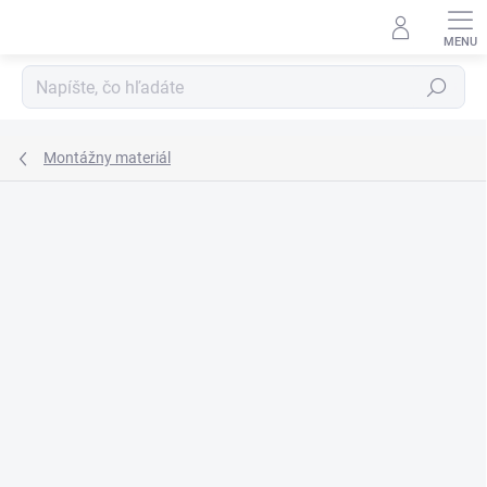
Prejsť
na
obsah
Hľadať
Montážny materiál