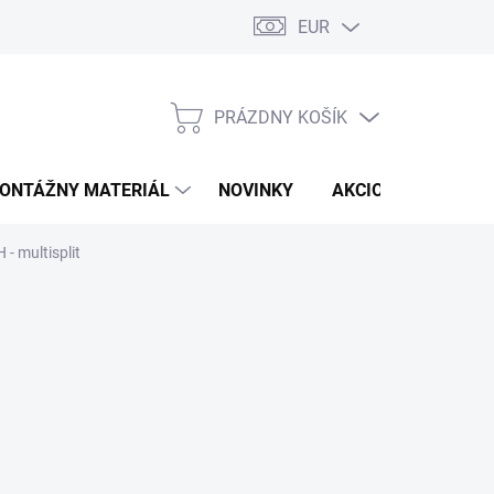
EUR
PRÁZDNY KOŠÍK
NÁKUPNÝ
KOŠÍK
ONTÁŽNY MATERIÁL
NOVINKY
AKCIOVÁ PONUKA
- multisplit