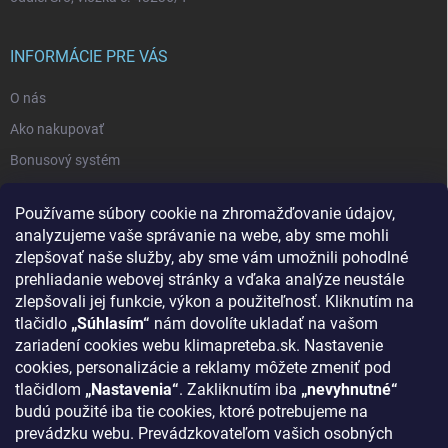
INFORMÁCIE PRE VÁS
O nás
Ako nakupovať
Bonusový systém
Reklamácie a vrátenie tovaru
Používame súbory cookie na zhromažďovanie údajov,
Blog - najnovšie články
analyzujeme vaše správanie na webe, aby sme mohli
Obchodné podmienky
zlepšovať naše služby, aby sme vám umožnili pohodlné
prehliadanie webovej stránky a vďaka analýze neustále
Podmienky ochrany osobných údajov
zlepšovali jej funkcie, výkon a použiteľnosť. Kliknutím na
Odstúpenie od zmluvy
tlačidlo
„Súhlasím“
nám dovolíte ukladať na vašom
zariadení cookies webu klimapreteba.sk. Nastavenie
Kontakty
cookies, personalizácie a reklamy môžete zmeniť pod
tlačidlom
„Nastavenia“
. Zakliknutím iba
„nevyhnutné“
KONTAKT
budú použité iba tie cookies, ktoré potrebujeme na
prevádzku webu. Prevádzkovateľom vašich osobných