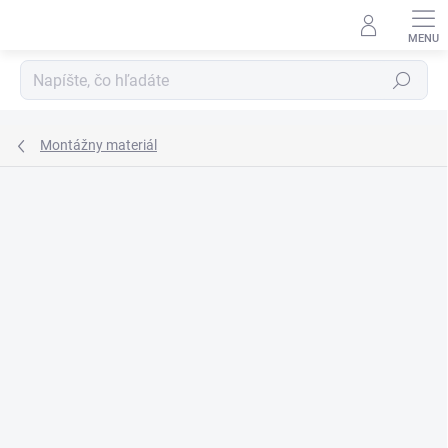
Prejsť
na
obsah
Hľadať
Montážny materiál