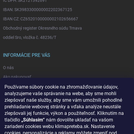
IČ DPH: SK2121392691
IBAN: SK3983300000002202367125
IBAN CZ: CZ6520100000002102656667
Obchodný register Okresného súdu Trnava
oddiel Sro, vložka č. 48236/T
INFORMÁCIE PRE VÁS
O nás
Ako nakupovať
Bonusový systém
Používame súbory cookie na zhromažďovanie údajov,
analyzujeme vaše správanie na webe, aby sme mohli
Reklamácie a vrátenie tovaru
zlepšovať naše služby, aby sme vám umožnili pohodlné
Blog - najnovšie články
prehliadanie webovej stránky a vďaka analýze neustále
zlepšovali jej funkcie, výkon a použiteľnosť. Kliknutím na
Obchodné podmienky
tlačidlo
„Súhlasím“
nám dovolíte ukladať na vašom
Podmienky ochrany osobných údajov
zariadení cookies webu klimapreteba.sk. Nastavenie
cookies, personalizácie a reklamy môžete zmeniť pod
Odstúpenie od zmluvy