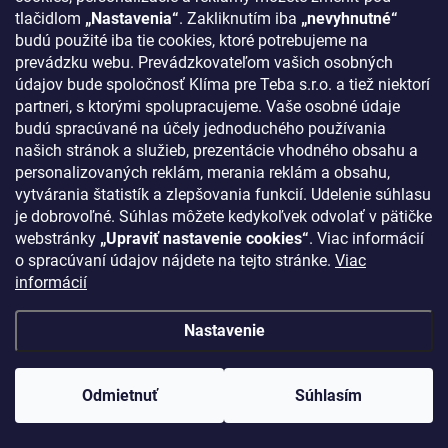
tlačidlom
„Nastavenia“
. Zakliknutím iba
„nevyhnutné“
Kontakty
budú použité iba tie cookies, ktoré potrebujeme na
prevádzku webu. Prevádzkovateľom vašich osobných
údajov bude spoločnosť Klíma pre Teba s.r.o. a tiež niektorí
KONTAKT
partneri, s ktorými spolupracujeme. Vaše osobné údaje
budú spracúvané na účely jednoduchého používania
klima
@
klimapreteba.sk
našich stránok a služieb, prezentácie vhodného obsahu a
0907 044 080
personalizovaných reklám, merania reklám a obsahu,
vytvárania štatistík a zlepšovania funkcií. Udelenie súhlasu
https://www.facebook.com/klimapreteba.sk
je dobrovoľné. Súhlas môžete kedykoľvek odvolať v pätičke
webstránky
„Upraviť nastavenie cookies“
. Viac informácií
klimapreteba
o spracúvaní údajov nájdete na tejto stránke.
Viac
informácií
https://www.youtube.com/@klimapreteba
Nastavenie
Odmietnuť
Súhlasím
Copyright 2026
Klíma pre Teba s.r.o.
. Všetky práva vyhradené.
Upraviť
nastavenie cookies