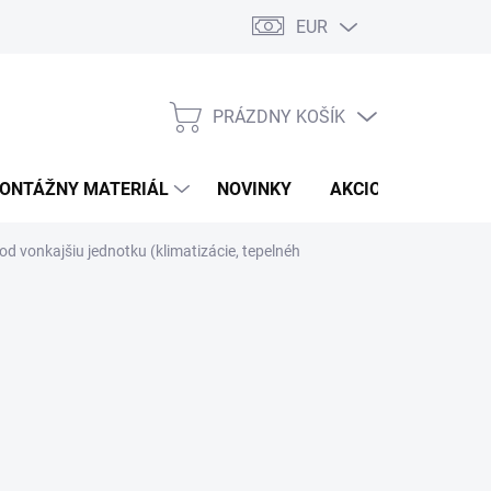
EUR
PRÁZDNY KOŠÍK
NÁKUPNÝ
KOŠÍK
ONTÁŽNY MATERIÁL
NOVINKY
AKCIOVÁ PONUKA
vonkajšiu jednotku (klimatizácie, tepelnéh