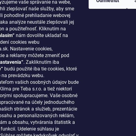
Odmietnuť
lyzujeme vaše správanie na webe,
li zlepšovať naše služby, aby sme
i pohodlné prehliadanie webovej
aka analýze neustále zlepšovali jej
on a použiteľnosť. Kliknutím na
hlasím“
nám dovolíte ukladať na
ORMÁCIE PRE VÁS
KONTAKT
dení cookies webu
.sk. Nastavenie cookies,
cie a reklamy môžete zmeniť pod
klima
@
klimapreteba.sk
astavenia“
. Zakliknutím iba
akupovať
0907 044 080
é“
budú použité iba tie cookies, ktoré
ový systém
 na prevádzku webu.
https://www.facebook.co
teľom vašich osobných údajov bude
ácie a vrátenie tovaru
líma pre Teba s.r.o. a tiež niektorí
klimapreteba
 najnovšie články
 ktorými spolupracujeme. Vaše osobné
spracúvané na účely jednoduchého
dné podmienky
https://www.youtube.co
ašich stránok a služieb, prezentácie
enky ochrany osobných údajov
sahu a personalizovaných reklám,
penie od zmluvy
ám a obsahu, vytvárania štatistík a
funkcií. Udelenie súhlasu je
kty
 Súhlas môžete kedykoľvek odvolať v