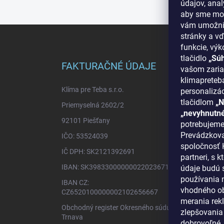
údajov, ana
aby sme moh
vám umožnil
Z
stránky a vď
á
funkcie, výk
p
tlačidlo
„Sú
ä
FAKTURAČNÉ ÚDAJE
INF
vašom zaria
t
klimapreteba
i
Klíma pre Teba s.r.o.
O nás
personalizá
e
tlačidlom
„N
Priemyselná 2602/2
Ako n
„nevyhnutn
92101 Piešťany
Bonus
potrebujeme
Prevádzkova
IČO: 53524039
Reklam
spoločnosť K
IČ DPH: SK2121392691
Blog -
partneri, s
IBAN: SK3983300000002202367125
údaje budú 
Obcho
používania n
IBAN CZ:
Podmi
vhodného ob
CZ6520100000002102656667
Odstú
merania rekl
Obchodný register Okresného súdu
zlepšovania 
Konta
Trnava
dobrovoľné.