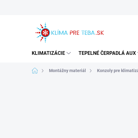
Prejsť
na
obsah
KLIMATIZÁCIE
TEPELNÉ ČERPADLÁ AUX
Domov
Montážny materiál
Konzoly pre klimatiz