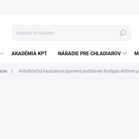
Hľadať
AKADÉMIA KPT
NÁRADIE PRE CHLADIAROV
M
ácie
Antivibračný kaučukový/gumený podstavec Rodigas 400mm pod 