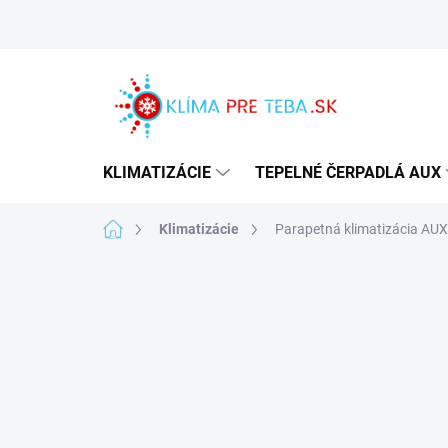
Prejsť
na
obsah
KLIMATIZÁCIE
TEPELNÉ ČERPADLÁ AUX
Domov
Klimatizácie
Parapetná klimatizácia AUX 