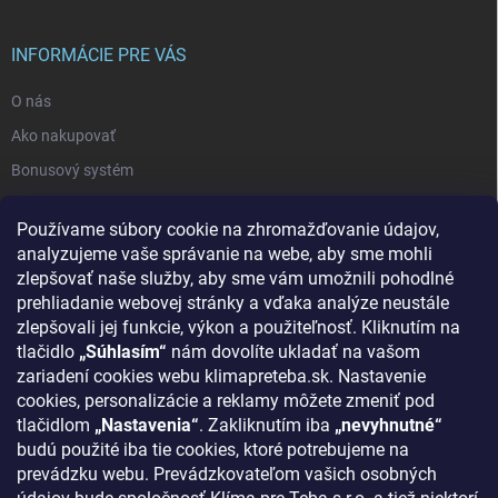
INFORMÁCIE PRE VÁS
O nás
Ako nakupovať
Bonusový systém
Reklamácie a vrátenie tovaru
Používame súbory cookie na zhromažďovanie údajov,
Blog - najnovšie články
analyzujeme vaše správanie na webe, aby sme mohli
Obchodné podmienky
zlepšovať naše služby, aby sme vám umožnili pohodlné
prehliadanie webovej stránky a vďaka analýze neustále
Podmienky ochrany osobných údajov
zlepšovali jej funkcie, výkon a použiteľnosť. Kliknutím na
Odstúpenie od zmluvy
tlačidlo
„Súhlasím“
nám dovolíte ukladať na vašom
zariadení cookies webu klimapreteba.sk. Nastavenie
Kontakty
cookies, personalizácie a reklamy môžete zmeniť pod
tlačidlom
„Nastavenia“
. Zakliknutím iba
„nevyhnutné“
KONTAKT
budú použité iba tie cookies, ktoré potrebujeme na
prevádzku webu. Prevádzkovateľom vašich osobných
klima
@
klimapreteba.sk