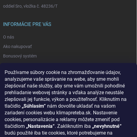
oddiel Sro, vložka č. 48236/T
INFORMÁCIE PRE VÁS
O nás
Ako nakupovať
Bonusový systém
Reklamácie a vrátenie tovaru
Používame súbory cookie na zhromažďovanie údajov,
Blog - najnovšie články
analyzujeme vaše správanie na webe, aby sme mohli
Obchodné podmienky
zlepšovať naše služby, aby sme vám umožnili pohodlné
prehliadanie webovej stránky a vďaka analýze neustále
Podmienky ochrany osobných údajov
zlepšovali jej funkcie, výkon a použiteľnosť. Kliknutím na
Odstúpenie od zmluvy
tlačidlo
„Súhlasím“
nám dovolíte ukladať na vašom
zariadení cookies webu klimapreteba.sk. Nastavenie
Kontakty
cookies, personalizácie a reklamy môžete zmeniť pod
tlačidlom
„Nastavenia“
. Zakliknutím iba
„nevyhnutné“
KONTAKT
budú použité iba tie cookies, ktoré potrebujeme na