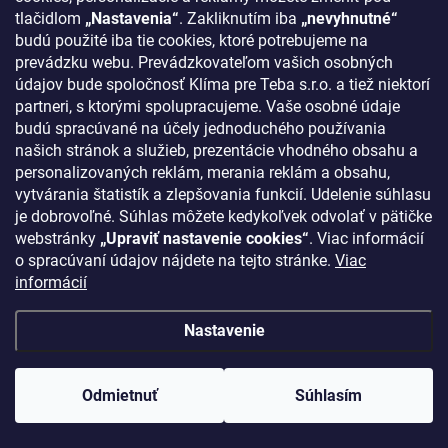
tlačidlom
„Nastavenia“
. Zakliknutím iba
„nevyhnutné“
budú použité iba tie cookies, ktoré potrebujeme na
KONTAKT
prevádzku webu. Prevádzkovateľom vašich osobných
údajov bude spoločnosť Klíma pre Teba s.r.o. a tiež niektorí
klima
@
klimapreteba.sk
partneri, s ktorými spolupracujeme. Vaše osobné údaje
budú spracúvané na účely jednoduchého používania
0907 044 080
našich stránok a služieb, prezentácie vhodného obsahu a
https://www.facebook.com/klimapreteba.sk
personalizovaných reklám, merania reklám a obsahu,
vytvárania štatistík a zlepšovania funkcií. Udelenie súhlasu
klimapreteba
je dobrovoľné. Súhlas môžete kedykoľvek odvolať v pätičke
webstránky
„Upraviť nastavenie cookies“
. Viac informácií
https://www.youtube.com/@klimapreteba
o spracúvaní údajov nájdete na tejto stránke.
Viac
informácií
Nastavenie
Copyright 2026
Klíma pre Teba s.r.o.
. Všetky práva vyhradené.
Upraviť
nastavenie cookies
Odmietnuť
Súhlasím
Vytvoril Shoptet