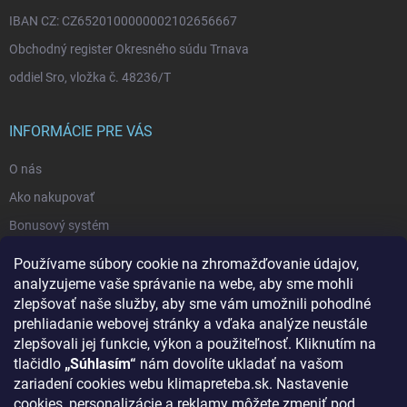
IBAN CZ: CZ6520100000002102656667
Obchodný register Okresného súdu Trnava
oddiel Sro, vložka č. 48236/T
INFORMÁCIE PRE VÁS
O nás
Ako nakupovať
Bonusový systém
Reklamácie a vrátenie tovaru
Používame súbory cookie na zhromažďovanie údajov,
Blog - najnovšie články
analyzujeme vaše správanie na webe, aby sme mohli
zlepšovať naše služby, aby sme vám umožnili pohodlné
Obchodné podmienky
prehliadanie webovej stránky a vďaka analýze neustále
Podmienky ochrany osobných údajov
zlepšovali jej funkcie, výkon a použiteľnosť. Kliknutím na
tlačidlo
„Súhlasím“
nám dovolíte ukladať na vašom
Odstúpenie od zmluvy
zariadení cookies webu klimapreteba.sk. Nastavenie
Kontakty
cookies, personalizácie a reklamy môžete zmeniť pod