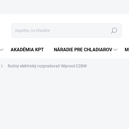
Hľadať
AKADÉMIA KPT
NÁRADIE PRE CHLADIAROV
M
Ručný elektrický rozprašovač Wipcool C2BW