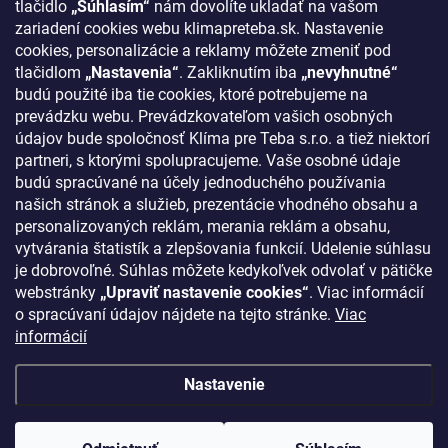
tlačidlo
„Súhlasím“
nám dovolíte ukladať na vašom
zariadení cookies webu klimapreteba.sk. Nastavenie
Kontakty
cookies, personalizácie a reklamy môžete zmeniť pod
tlačidlom
„Nastavenia“
. Zakliknutím iba
„nevyhnutné“
KONTAKT
budú použité iba tie cookies, ktoré potrebujeme na
prevádzku webu. Prevádzkovateľom vašich osobných
klima
@
klimapreteba.sk
údajov bude spoločnosť Klíma pre Teba s.r.o. a tiež niektorí
partneri, s ktorými spolupracujeme. Vaše osobné údaje
0907 044 080
budú spracúvané na účely jednoduchého používania
našich stránok a služieb, prezentácie vhodného obsahu a
https://www.facebook.com/klimapreteba.sk
personalizovaných reklám, merania reklám a obsahu,
vytvárania štatistík a zlepšovania funkcií. Udelenie súhlasu
klimapreteba
je dobrovoľné. Súhlas môžete kedykoľvek odvolať v pätičke
https://www.youtube.com/@klimapreteba
webstránky
„Upraviť nastavenie cookies“
. Viac informácií
o spracúvaní údajov nájdete na tejto stránke.
Viac
informácií
Nastavenie
Copyright 2026
Klíma pre Teba s.r.o.
. Všetky práva vyhradené.
Upraviť
nastavenie cookies