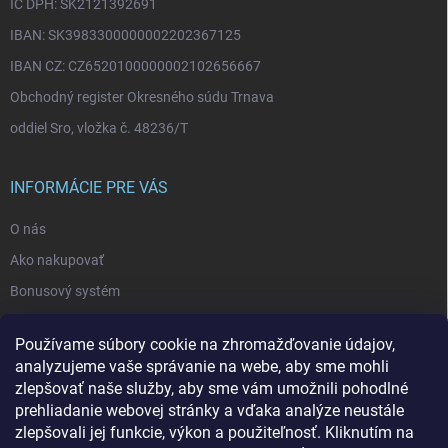
IČ DPH: SK2121392691
IBAN: SK3983300000002202367125
IBAN CZ: CZ6520100000002102656667
Obchodný register Okresného súdu Trnava
oddiel Sro, vložka č. 48236/T
INFORMÁCIE PRE VÁS
O nás
Ako nakupovať
Bonusový systém
Reklamácie a vrátenie tovaru
Používame súbory cookie na zhromažďovanie údajov,
Blog - najnovšie články
analyzujeme vaše správanie na webe, aby sme mohli
Obchodné podmienky
zlepšovať naše služby, aby sme vám umožnili pohodlné
prehliadanie webovej stránky a vďaka analýze neustále
Podmienky ochrany osobných údajov
zlepšovali jej funkcie, výkon a použiteľnosť. Kliknutím na
Odstúpenie od zmluvy