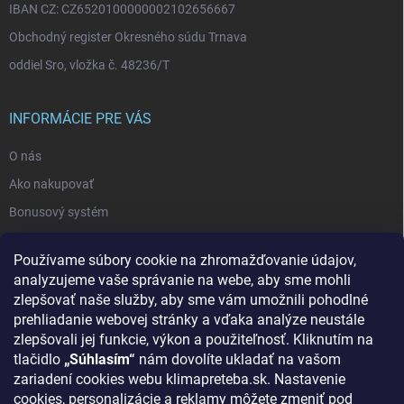
IBAN CZ: CZ6520100000002102656667
Obchodný register Okresného súdu Trnava
oddiel Sro, vložka č. 48236/T
INFORMÁCIE PRE VÁS
O nás
Ako nakupovať
Bonusový systém
Reklamácie a vrátenie tovaru
Používame súbory cookie na zhromažďovanie údajov,
Blog - najnovšie články
analyzujeme vaše správanie na webe, aby sme mohli
Obchodné podmienky
zlepšovať naše služby, aby sme vám umožnili pohodlné
prehliadanie webovej stránky a vďaka analýze neustále
Podmienky ochrany osobných údajov
zlepšovali jej funkcie, výkon a použiteľnosť. Kliknutím na
Odstúpenie od zmluvy
tlačidlo
„Súhlasím“
nám dovolíte ukladať na vašom
zariadení cookies webu klimapreteba.sk. Nastavenie
Kontakty
cookies, personalizácie a reklamy môžete zmeniť pod