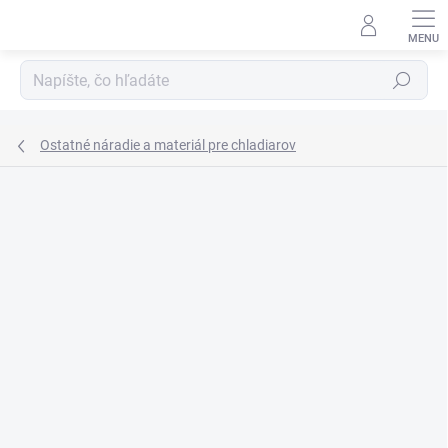
Prejsť
na
obsah
Hľadať
Ostatné náradie a materiál pre chladiarov