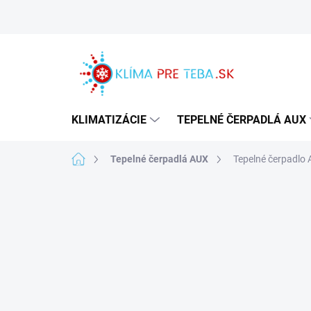
Prejsť
na
obsah
KLIMATIZÁCIE
TEPELNÉ ČERPADLÁ AUX
Domov
Tepelné čerpadlá AUX
Tepelné čerpadl